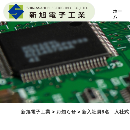
ホー
ム
新旭電子工業
>
お知らせ
>
新入社員6名 入社式