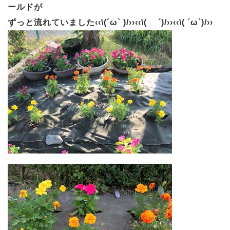
ールドが
ずっと流れていました‹‹\(´ω` )/››‹‹\( ´)/››‹‹\( ´ω`)/››