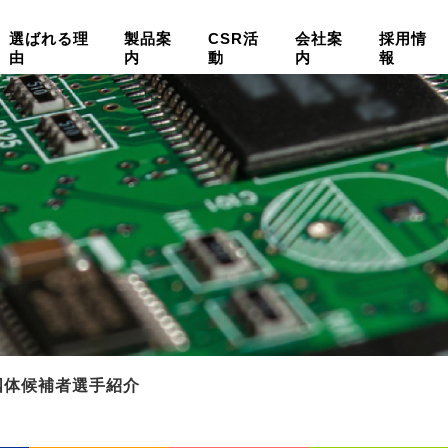
選ばれる理
製品案
CSR活
会社案
採用情
由
内
動
内
報
国体候補者選手紹介