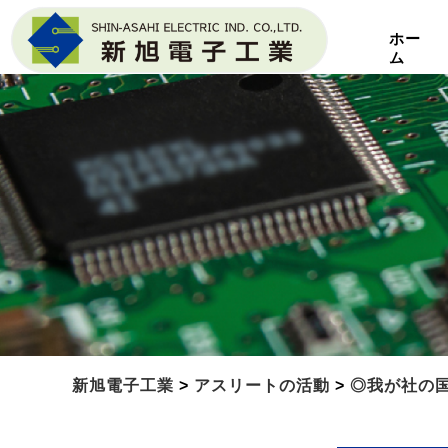
ホー
ム
新旭電子工業
>
アスリートの活動
>
◎我が社の