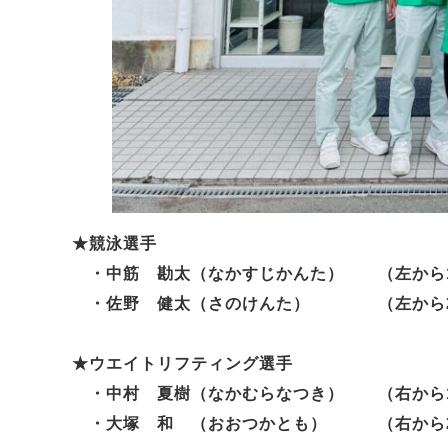
★競泳選手
・中筋 勘太（なかすじかんた） （左から1
・佐野 健太（さのけんた） （左から2
★ウエイトリフティング選手
・中村 夏樹（なかむらなつき） （右から1番
・大塚 和 （おおつかとも） （右から2番