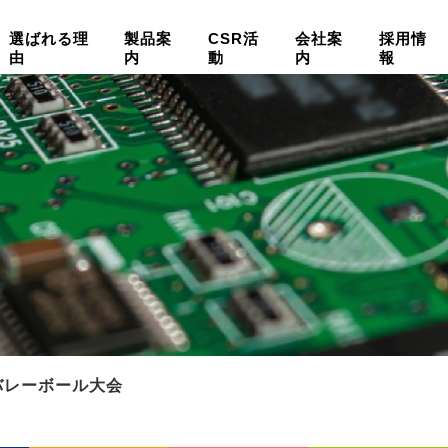
選ばれる理
製品案
CSR活
会社案
採用情
由
内
動
内
報
バレーボール大会